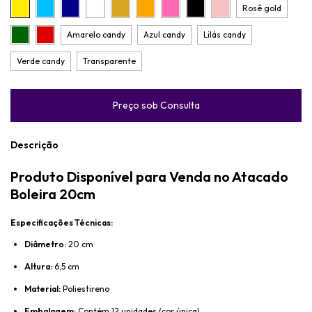
Rosê gold
Amarelo candy
Azul candy
Lilás candy
Verde candy
Transparente
Descrição
Produto Disponível para Venda no Atacado
Boleira 20cm
Especificações Técnicas:
Diâmetro:
20 cm
Altura:
6,5 cm
Material:
Poliestireno
Embalagem:
Contém 12 unidades (cor única).